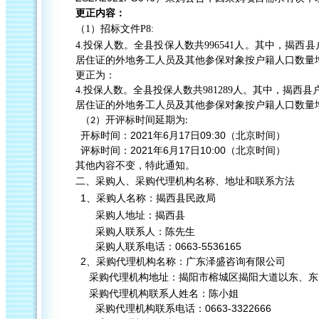
更正内容
：
（1）
招标文件
P8:
4.
投保人数。全县投保人数共
996541
人。其中，揭西县
居住证的外地务工人员及其他参保对象按户籍人口数量
更正为：
4.
投保人数。全县投保人数共
981289
人。其中，揭西县
居住证的外地务工人员及其他参保对象按户籍人口数量
（
）
开评标时间延期为
2
:
202
1
6
17
09
:30
开标时间：
年
月
日
（北京时间）
202
1
6
1
7
1
0
:00
评标时间：
年
月
日
（北京时间）
其他内容不变
，
特此通知。
二、
采购人、采购代理机构名称、地址和联系方法
1
、采购人名称：
揭西县民政局
采购人地址：
揭西县
采购人联系人：
陈先生
0663-5536165
采购人联系电话：
2
、采购代理机构名称：
广东泽盛咨询有限公司
采购代理机构地址：
揭阳市榕城区揭阳大道以东、东
采购代理机构联系人姓名：
陈
小姐
0663-3322666
采购代理机构联系电话：