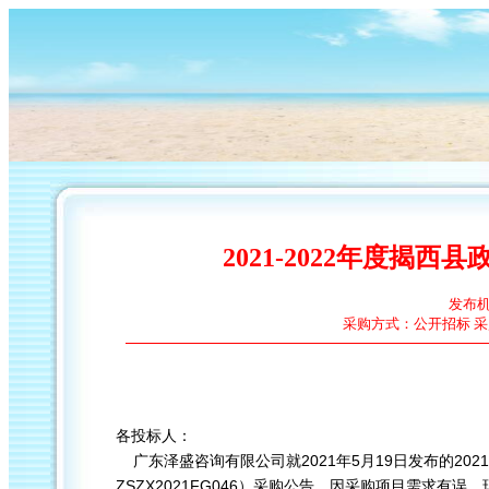
2021-2022年度揭
发布
采购方式：公开招标 采购
各
投标
人：
20
21
5
19
2021
广东泽盛咨询有限公司
就
年
月
日
发布的
ZSZX2021FG046
）
采购
公告
，
因
采购项目需求
有误
，